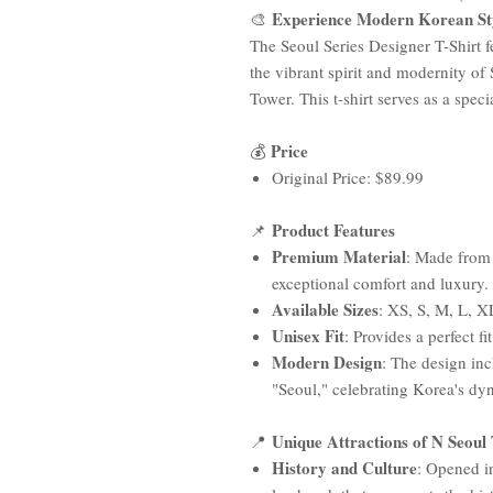
Experience Modern Korean St
🎨
The Seoul Series Designer T-Shirt 
the vibrant spirit and modernity of
Tower. This t-shirt serves as a speci
Price
💰
Original Price: $89.99
Product Features
📌
Premium Material
: Made from
exceptional comfort and luxury.
Available Sizes
: XS, S, M, L, X
Unisex Fit
: Provides a perfect fi
Modern Design
: The design in
"Seoul," celebrating Korea's dy
Unique Attractions of N Seoul
📍
History and Culture
: Opened i