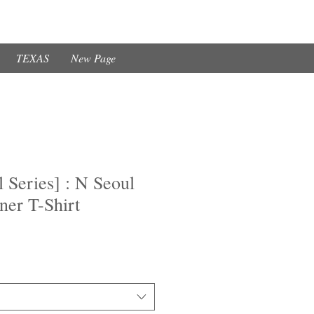
TEXAS
New Page
 Series] : N Seoul
ner T-Shirt