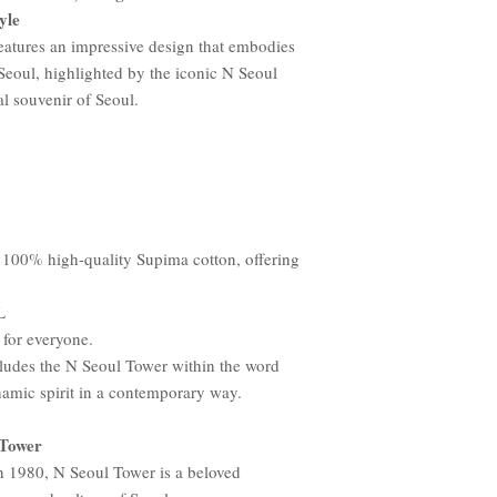
yle
features an impressive design that embodies
 Seoul, highlighted by the iconic N Seoul
al souvenir of Seoul.
 100% high-quality Supima cotton, offering
L
t for everyone.
cludes the N Seoul Tower within the word
namic spirit in a contemporary way.
 Tower
n 1980, N Seoul Tower is a beloved