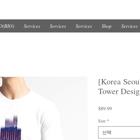
(BIO)
Services
Services
Services
Shop
Services
[Korea Seoul
Tower Desig
가
$89.99
격
Size
*
선택