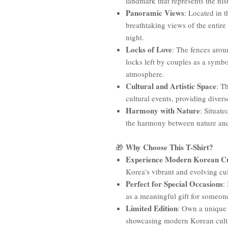
landmark that represents the his
Panoramic Views
: Located in t
breathtaking views of the entire 
night.
Locks of Love
: The fences arou
locks left by couples as a symbol
atmosphere.
Cultural and Artistic Space
: T
cultural events, providing divers
Harmony with Nature
: Situat
the harmony between nature and 
Why Choose This T-Shirt?
🎁
Experience Modern Korean Cu
Korea's vibrant and evolving cul
Perfect for Special Occasions
:
as a meaningful gift for someone
Limited Edition
: Own a unique p
showcasing modern Korean cult