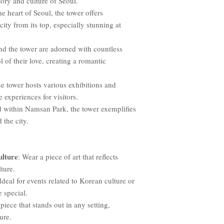
tory and culture of Seoul.
he heart of Seoul, the tower offers
city from its top, especially stunning at
nd the tower are adorned with countless
 of their love, creating a romantic
he tower hosts various exhibitions and
e experiences for visitors.
ed within Namsan Park, the tower exemplifies
the city.
lture
: Wear a piece of art that reflects
ture.
 Ideal for events related to Korean culture or
 special.
iece that stands out in any setting,
ure.